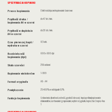
SPECYFIKACJA KOPIARKI
Elektrostatyczne kopiowanie laserowe
Proces kopiowania
do 47 str./min.
Prędkość druku /
kopiowania A4 w czerni
do 20 str./min.
Prędkość w dupleksie
A4 w czerni
8,5 sek.
Czas pierwszej kopii /
wydruku w czerni
600 x 600 dpi
Rozdzielczość
kopiowania (dpi)
256 odcieni
Skala szarości
1-999
Kopiowanie wielokrotne
A6 - A4
Format oryginału
25-400% w odstępach 0,1%
Powiększenie
Ustawienia (kontrast, ostrość, gęstość obrazu); kopia próbna,kopiowanie
Funkcje kopiowania
dokumentów, sortowanie/grupowanie, wybór oryginału, kopia 2 na 1, kopia 4 na
1
SPECYFIKACJA DRUKARKI