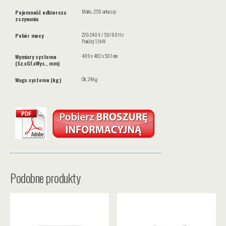
Maks.: 250 arkuszy
Pojemność odbiorcza
zszywania
220-240 V / 50/60 Hz
Pobór mocy
Poniżej 1,1 kW
489 x 482 x 561 mm
Wymiary systemu
(Sz.xGł.xWys., mm)
Ok. 24 kg
Waga systemu (kg)
Podobne produkty