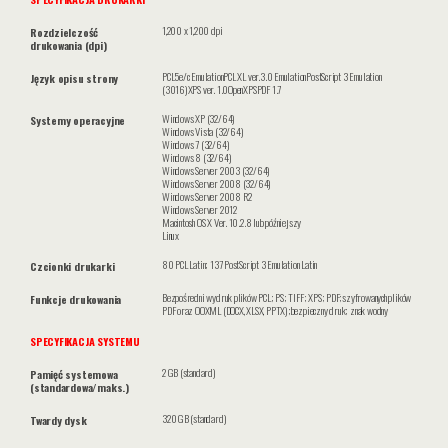
1,200 x 1,200 dpi
Rozdzielczość
drukowania (dpi)
PCL5e/c EmulationPCL XL ver.3.0 EmulationPostScript 3 Emulation
Język opisu strony
(3016)XPS ver. 1.0OpenXPSPDF 1.7
Windows XP (32/64)
Systemy operacyjne
Windows Vista (32/64)
Windows 7 (32/64)
Windows 8 (32/64)
Windows Server 2003 (32/64)
Windows Server 2008 (32/64)
Windows Server 2008 R2
Windows Server 2012
Macintosh OS X Ver. 10.2.8 lub późniejszy
Linux
80 PCL Latin; 137 PostScript 3 Emulation Latin
Czcionki drukarki
Bezpośredni wydruk plików PCL; PS; TIFF; XPS; PDF;szyfrowanych plików
Funkcje drukowania
PDF oraz OOXML (DOCX, XLSX, PPTX);bezpieczny druk; znak wodny
SPECYFIKACJA SYSTEMU
2 GB (standard)
Pamięć systemowa
(standardowa/maks.)
320 GB (standard)
Twardy dysk