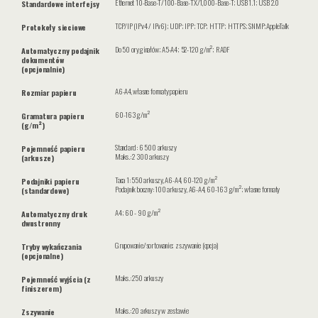
Ethernet 10-Base-T/100-Base-TX/1,000-Base-T; USB 1.1; USB 2.0
Standardowe interfejsy
TCP/IP (IPv4 / IPv6); UDP; IPP; TCP; HTTP; HTTPS; SNMP;AppleTalk
Protokoły sieciowe
Do 50 oryginałów; A5-A4; 52-120 g/m²; RADF
Automatyczny podajnik
dokumentów
(opcjonalnie)
A6-A4, własne formaty papieru
Rozmiar papieru
60-163 g/m²
Gramatura papieru
(g/m²)
Standard: 6 500 arkuszy
Pojemność papieru
Maks.: 2 300 arkuszy
(arkusze)
Taca 1: 550 arkuszy, A6-A4, 60-120 g/m²
Podajniki papieru
Podajnik boczny: 100 arkuszy, A6-A4, 60-163 g/m²; własne formaty
(standardowe)
A4; 60 - 90 g/m²
Automatyczny druk
dwustronny
Grupowanie/sortowanie; zszywanie (opcja)
Tryby wykańczania
(opcjonalne)
Maks.: 250 arkuszy
Pojemność wyjścia (z
finiszerem)
Maks.: 20 arkuszy w zestawie
Zszywanie