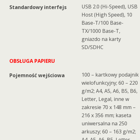
USB 2.0 (Hi-Speed), USB
Standardowy interfejs
Host (High Speed), 10
Base-T/100 Base-
TX/1000 Base-T,
gniazdo na karty
SD/SDHC
OBSŁUGA PAPIERU
100 – kartkowy podajnik
Pojemność wejściowa
wielofunkcyjny; 60 – 220
g/m2; A4, A5, A6, B5, B6,
Letter, Legal, inne w
zakresie 70 x 148 mm –
216 x 356 mm; kaseta
uniwersalna na 250
arkuszy; 60 – 163 g/m2;
A4, A5, A6, B5, Letter,