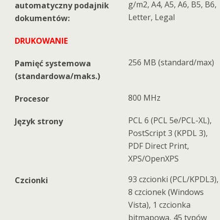
g/m2, A4, A5, A6, B5, B6,
automatyczny podajnik
Letter, Legal
dokumentów:
DRUKOWANIE
256 MB (standard/max)
Pamięć systemowa
(standardowa/maks.)
800 MHz
Procesor
PCL 6 (PCL 5e/PCL-XL),
Język strony
PostScript 3 (KPDL 3),
PDF Direct Print,
XPS/OpenXPS
93 czcionki (PCL/KPDL3),
Czcionki
8 czcionek (Windows
Vista), 1 czcionka
bitmapowa, 45 typów