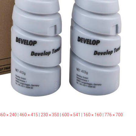
360 × 240
|
460 × 415
|
230 × 350
|
600 × 541
|
160 × 160
|
776 × 700