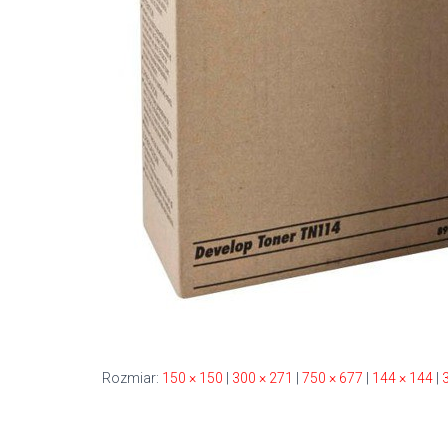
Rozmiar:
150 × 150
|
300 × 271
|
750 × 677
|
144 × 144
|