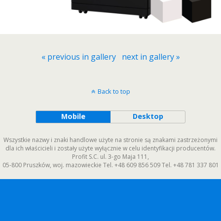
« previous in gallery
next in gallery »
Back to top
Mobile
Desktop
Wszystkie nazwy i znaki handlowe użyte na stronie są znakami zastrzeżonymi
dla ich właścicieli i zostały użyte wyłącznie w celu identyfikacji producentów.
Profit S.C.
ul. 3-go Maja 111
,
05-800
Pruszków
,
woj. mazowieckie
Tel.
+48 609 856 509
Tel.
+48 781 337 801