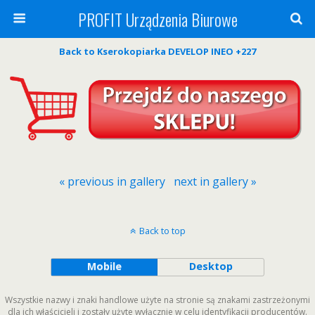
PROFIT Urządzenia Biurowe
Back to Kserokopiarka DEVELOP INEO +227
« previous in gallery
next in gallery »
Back to top
Mobile
Desktop
Wszystkie nazwy i znaki handlowe użyte na stronie są znakami zastrzeżonymi
dla ich właścicieli i zostały użyte wyłącznie w celu identyfikacji producentów.