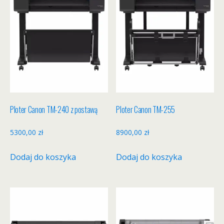
Ploter Canon TM-240 z postawą
Ploter Canon TM-255
5300,00
zł
8900,00
zł
Dodaj do koszyka
Dodaj do koszyka