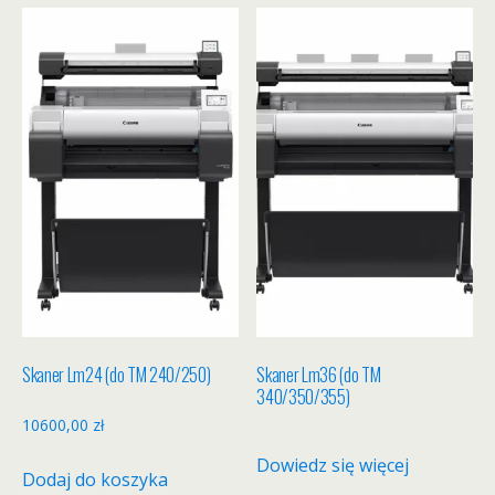
Skaner Lm24 (do TM 240/250)
Skaner Lm36 (do TM
340/350/355)
10600,00
zł
Dowiedz się więcej
Dodaj do koszyka