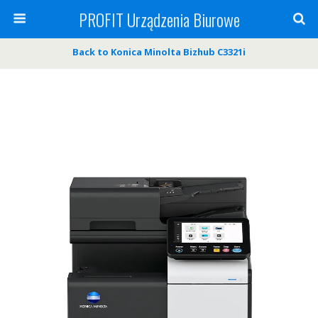
PROFIT Urządzenia Biurowe
Back to Konica Minolta Bizhub C3321i