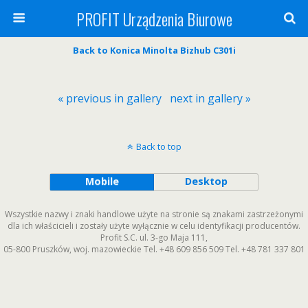
PROFIT Urządzenia Biurowe
Back to Konica Minolta Bizhub C301i
« previous in gallery
next in gallery »
Back to top
Mobile
Desktop
Wszystkie nazwy i znaki handlowe użyte na stronie są znakami zastrzeżonymi
dla ich właścicieli i zostały użyte wyłącznie w celu identyfikacji producentów.
Profit S.C.
ul. 3-go Maja 111
,
05-800
Pruszków
,
woj. mazowieckie
Tel.
+48 609 856 509
Tel.
+48 781 337 801