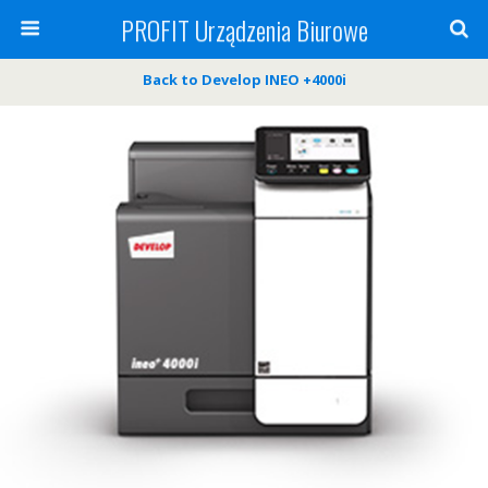
PROFIT Urządzenia Biurowe
Back to Develop INEO +4000i