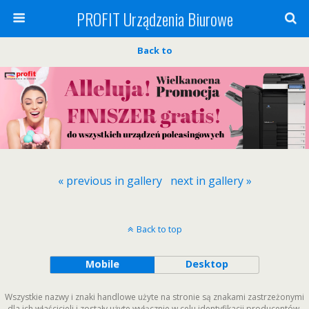
PROFIT Urządzenia Biurowe
Back to
« previous in gallery
next in gallery »
Back to top
Mobile
Desktop
Wszystkie nazwy i znaki handlowe użyte na stronie są znakami zastrzeżonymi
dla ich właścicieli i zostały użyte wyłącznie w celu identyfikacji producentów.