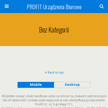
PROFIT Urządzenia Biurowe
Bez Kategorii
Back to top
Mobile
Desktop
Wszystkie nazwy i znaki handlowe użyte na stronie są znakami zastrzeżonymi
dla ich właścicieli i zostały użyte wyłącznie w celu identyfikacji producentów.
Profit S.C.
ul. 3-go Maja 111
,